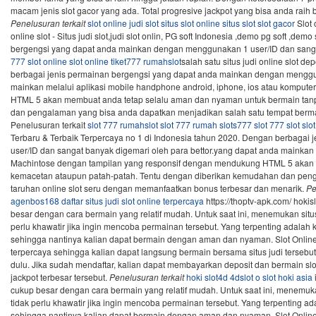
macam jenis slot gacor yang ada. Total progresive jackpot yang bisa anda raih
Penelusuran terkait
slot online
judi slot
situs slot online
situs slot
slot gacor
Slot o
online slot - Situs judi slot,judi slot onlin, PG soft Indonesia ,demo pg soft ,d
bergengsi yang dapat anda mainkan dengan menggunakan 1 user/ID dan sanga
777 slot online
slot online
tiket777
rumahslot
salah satu situs judi online slot 
berbagai jenis permainan bergengsi yang dapat anda mainkan dengan menggun
mainkan melalui aplikasi mobile handphone android, iphone, ios atau komput
HTML 5 akan membuat anda tetap selalu aman dan nyaman untuk bermain tan
dan pengalaman yang bisa anda dapatkan menjadikan salah satu tempat berma
Penelusuran terkait
slot 777
rumahslot
slot 777
rumah slots777
slot 777
slot
slo
Terbaru & Terbaik Terpercaya no 1 di Indonesia tahun 2020. Dengan berbaga
user/ID dan sangat banyak digemari oleh para bettor.yang dapat anda mainkan 
Machintose dengan tampilan yang responsif dengan mendukung HTML 5 akan 
kemacetan ataupun patah-patah. Tentu dengan diberikan kemudahan dan peng
taruhan online slot seru dengan memanfaatkan bonus terbesar dan menarik.
Pe
agenbos168
daftar situs judi slot online terpercaya
https://thoptv-apk.com/ hok
besar dengan cara bermain yang relatif mudah. Untuk saat ini, menemukan situs
perlu khawatir jika ingin mencoba permainan tersebut. Yang terpenting adalah ka
sehingga nantinya kalian dapat bermain dengan aman dan nyaman. Slot Online 
terpercaya sehingga kalian dapat langsung bermain bersama situs judi tersebut. 
dulu. Jika sudah mendaftar, kalian dapat membayarkan deposit dan bermain slo
jackpot terbesar tersebut.
Penelusuran terkait
hoki slot4d
4dslot o
slot hoki asia
cukup besar dengan cara bermain yang relatif mudah. Untuk saat ini, menemukan
tidak perlu khawatir jika ingin mencoba permainan tersebut. Yang terpenting adal
sehingga nantinya kalian dapat bermain dengan aman dan nyaman. Slot Online 