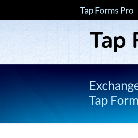
Tap Forms Pro
Exchange 
Tap For